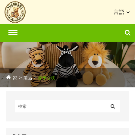
言語
家
製品
豪華な枕