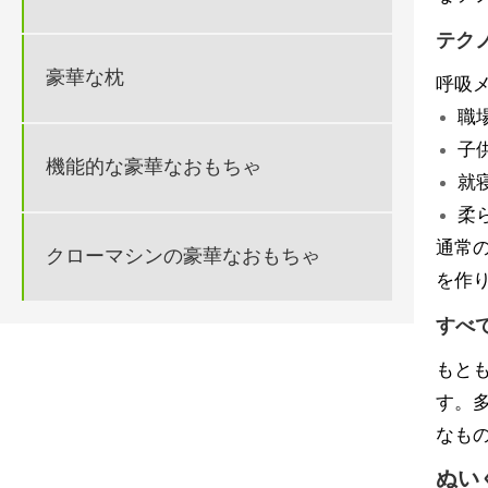
テク
豪華な枕
呼吸
職
子
機能的な豪華なおもちゃ
就
柔
通常
クローマシンの豪華なおもちゃ
を作
すべ
もと
す。
なも
ぬい