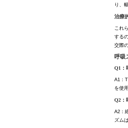
り、
治療
これ
する
交際
呼吸
Q1
A1：
を使
Q2
A2
ズム