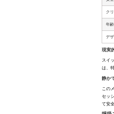
クリ
年齢
デザ
現実
スイ
は、
静か
この
セッ
て安
呼吸