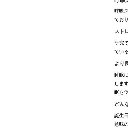
呼吸
てお
スト
研究
てい
より
睡眠
しま
眠を
どん
誕生
意味